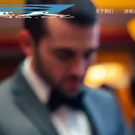
关于我们
游戏