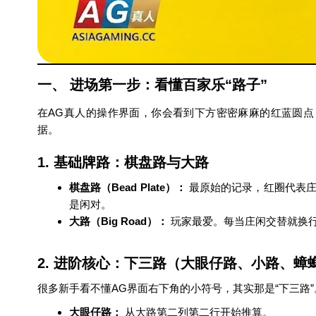
一、 进场第一步：看懂百家乐“路子”
在AG真人的操作界面，你会看到下方密密麻麻的红蓝圆点
据。
1. 基础牌路：棋盘路与大路
棋盘路（Bead Plate）：
最原始的记录，红圈代表庄
是闲对。
大路（Big Road）：
玩家最爱。每当庄闲交替就换行记
2. 进阶核心：下三路（大眼仔路、小路、蟑
很多新手看不懂AG界面右下角的小符号，其实那是“下三路”
大眼仔路：
从大路第二列第二行开始推算。