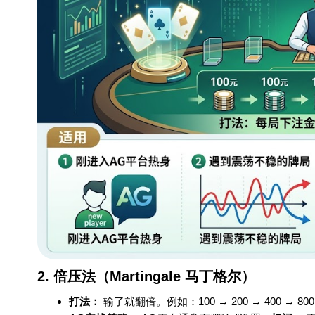
2. 倍压法（Martingale 马丁格尔）
打法：
输了就翻倍。例如：100 → 200 → 400