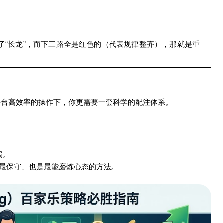
了“长龙”，而下三路全是红色的（代表规律整齐），那就是重
平台高效率的操作下，你更需要一套科学的配注体系。
局。
是最保守、也是最能磨炼心态的方法。