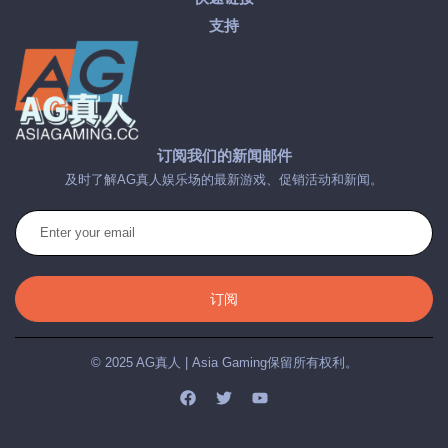
支持
订阅我们的新闻邮件
及时了解AG真人娱乐场的最新游戏、促销活动和新闻。
订阅
© 2025
AG真人
| Asia Gaming保留所有权利。