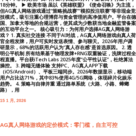
18分钟。 ▶ 欧美市场 虽以《英雄联盟》《使命召唤》为主流，
但AG真人网络游戏通过“策略挑战赛”“模拟投注联赛”等非现金竞
技模式，吸引注重心理博弈与资金管理的高净值用户。平台在德
国、加拿大等地的合规运营，使其成为少数获当地金融监管备案
的互动平台之一。 核心吸引力：为何用户选择AG真人网络游
戏？ 1. 真实社交连接 不同于AI对战，AG真人网络游戏由真人荷
官全程发牌，用户可实时发送表情、参与聊天。2026年用户调
研显示，68%的活跃用户认为“真人存在感”是首选原因。 2. 透
明公平机制 所有结果基于物理发牌+RNG双重验证，洗牌过程全
程直播。平台获iTech Labs 2025年度“公平性认证”，杜绝算法
操控。 3. 跨端无缝体验 支持PC、AG真人APP下载
（iOS/Android）、平板三端同步。2026年数据显示，移动端
用户占比达71%，其中83%使用4G/5G网络，体现碎片化娱乐
趋势。 4. 策略与自律并重 通过路单系统（大路、小路、蟑螂
路），用
15 1 月, 2026
AG真人网络游戏的定价模式：零门槛，自主可控