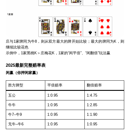
庄与1家牌同为牛8，则从双方最大的牌开始比较；最大的牌同为K，则
继续比较花色
示例中，1家黑桃K＞庄梅花K，1家的“闲平倍”、“闲翻倍”玩法赢
2025最新完整赔率表
闲赢（你押闲家赢）
胜方牌型
平倍赔率
翻倍赔率
五公
1:0.95
1:4.75
牛牛
1:0.95
1:2.85
牛7–牛9
1:0.95
1:1.90
无牛–牛6
1:0.95
1:0.95