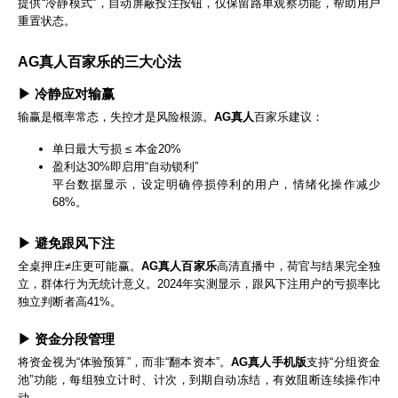
提供“冷静模式”，自动屏蔽投注按钮，仅保留路单观察功能，帮助用户
重置状态。
AG真人百家乐的三大心法
▶ 冷静应对输赢
输赢是概率常态，失控才是风险根源。
AG真人
百家乐建议：
单日最大亏损 ≤ 本金20%
盈利达30%即启用“自动锁利”
平台数据显示，设定明确停损停利的用户，情绪化操作减少
68%。
▶ 避免跟风下注
全桌押庄≠庄更可能赢。
AG真人
百家乐
高清直播中，荷官与结果完全独
立，群体行为无统计意义。2024年实测显示，跟风下注用户的亏损率比
独立判断者高41%。
▶ 资金分段管理
将资金视为“体验预算”，而非“翻本资本”。
AG真人手机版
支持“分组资金
池”功能，每组独立计时、计次，到期自动冻结，有效阻断连续操作冲
动。