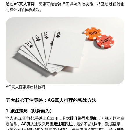
通过
AG真人官网
，玩家可结合路单工具与风控功能，将互动过程转化
为有计划的体验旅程。
AG真人百家乐出牌技巧
五大核心下注策略：AG真人推荐的实战方法
1. 跟注策略（顺势而为）
当大路出现连续3手以上庄或闲，且
大眼仔路同步显红
，可视为趋势稳
定信号。
AG真人
建议采用
固定注额跟注
，最多不超过4手。数据显示，
此策略在趋势延续期的胜率可达62%，但若强行追至第5手，断龙风险