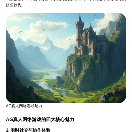
娱乐趋势。
AG真人网络游戏魅力
AG真人网络游戏的四大核心魅力
1.
实时社交与协作体验