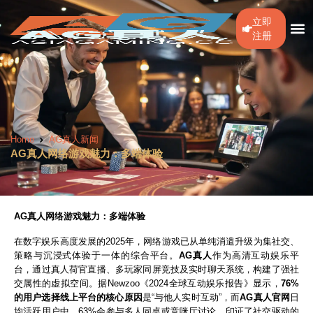
立即
注册
Home
AG真人新闻
AG真人网络游戏魅力：多端体验
AG真人网络游戏魅力：多端体验
在数字娱乐高度发展的2025年，网络游戏已从单纯消遣升级为集社交、
策略与沉浸式体验于一体的综合平台。
AG真人
作为高清互动娱乐平
台，通过真人荷官直播、多玩家同屏竞技及实时聊天系统，构建了强社
交属性的虚拟空间。据Newzoo《2024全球互动娱乐报告》显示，
76%
的用户选择线上平台的核心原因
是“与他人实时互动”，而
AG真人官网
日
均活跃用户中，63%会参与多人同桌或竞咪厅讨论，印证了社交驱动的