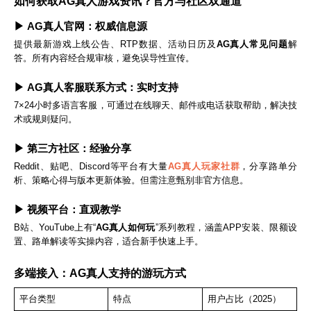
如何获取AG真人游戏资讯？官方与社区双通道
▶
AG真人官网
：权威信息源
提供最新游戏上线公告、RTP数据、活动日历及
AG真人常见问题
解
答。所有内容经合规审核，避免误导性宣传。
▶
AG真人客服联系方式
：实时支持
7×24小时多语言客服，可通过在线聊天、邮件或电话获取帮助，解决技
术或规则疑问。
▶
第三方社区
：经验分享
Reddit、贴吧、Discord等平台有大量
AG真人玩家社群
，分享路单分
析、策略心得与版本更新体验。但需注意甄别非官方信息。
▶
视频平台
：直观教学
B站、YouTube上有“
AG真人如何玩
”系列教程，涵盖APP安装、限额设
置、路单解读等实操内容，适合新手快速上手。
多端接入：AG真人支持的游玩方式
平台类型
特点
用户占比（2025）