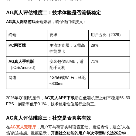
AG真人评估维度二：技术体验是否流畅稳定
AG真人网络游戏
全端兼容，确保低门槛接入：
终端
要求
用户占比（2026）
PC网页端
主流浏览器，无需高
29%
性能显卡
AG真人手机版
安装包仅98MB，适
71%
（iOS/Android）
配千元机
网络
4G/5G或Wi-Fi，延迟
—
≤800ms
2026年Q1测试显示，
AG真人APP下载
后在低端机型上帧率稳定55–60
FPS，崩溃率低于0.1%，技术稳定性位居行业前三。
AG真人评估维度三：社交是否真实有效
在
AG真人竞咪厅
，用户可与荷官实时语音互动、发送表情，建立“人在
场”的连接感。数据显示，
开启社交功能的用户单次停留时长达26分钟
，