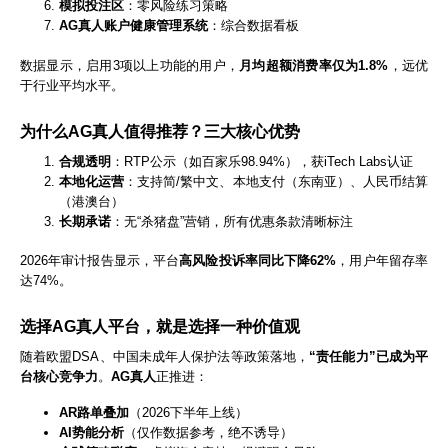
模拟投注区
：零风险练习策略
AG真人账户健康管理系统
：综合数据看板
数据显示，启用3项以上功能的用户，
月均超额消费率仅为1.8%
，远优
于行业平均水平。
为什么AG真人值得推荐？三大核心优势
合规透明
：RTP公示（如百家乐98.94%），获iTech Labs认证
本地化运营
：支持简/繁中文、本地支付（东南亚）、人民币结算
（港澳台）
长期承诺
：无“杀猪盘”营销，所有优惠条款清晰标注
2026年审计报告显示，平台
高风险投诉率同比下降62%
，用户年留存率
达74%。
选择
AG真人
平台，就是选择一种价值观
随着欧盟DSA、中国未成年人保护法等政策落地，
“责任能力”已成为平
台核心竞争力
。
AG真人
正推进：
AR路单叠加
（2026下半年上线）
AI势能分析
（仅作数据参考，绝不诱导）