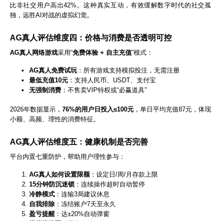
比非社交用户高出42%。这种真实互动，有效缓解数字时代的社交孤
独，远胜AI对战的虚拟幻觉。
AG真人评估维度四：价格与消费是否透明可控
AG真人网络游戏
采用“
免费体验 + 自主充值
”模式：
AG真人免费试玩
：所有游戏支持模拟投注，无需注册
最低充值10元
：支持人民币、USDT、支付宝
无强制消费
：不售卖VIP特权或“必赢道具”
2026年数据显示，
76%的用户日投入≤100元
，单日平均充值87元，体现
小额、高频、理性的消费特征。
AG真人评估维度五：健康机制是否完善
平台内置七重防护，帮助用户理性参与：
AG真人如何设置限额
：设定日/周/月存款上限
15分钟防沉迷锁
：连续操作超时自动暂停
冷静模式
：连输3局建议休息
自我排除
：冻结账户7天至永久
盈亏提醒
：达±20%自动弹窗