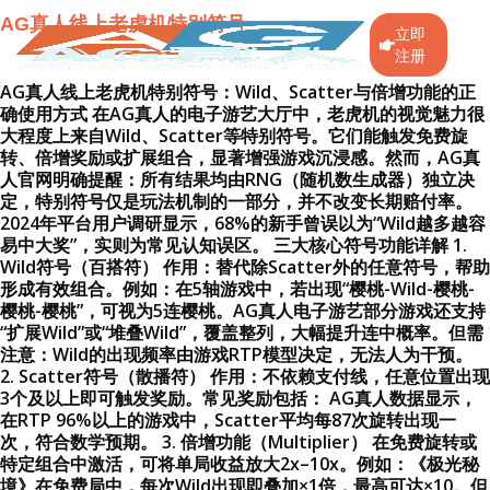
AG真人线上老虎机特别符号
立即
注册
AG真人线上老虎机特别符号：Wild、Scatter与倍增功能的正
确使用方式 在AG真人的电子游艺大厅中，老虎机的视觉魅力很
大程度上来自Wild、Scatter等特别符号。它们能触发免费旋
转、倍增奖励或扩展组合，显著增强游戏沉浸感。然而，AG真
人官网明确提醒：所有结果均由RNG（随机数生成器）独立决
定，特别符号仅是玩法机制的一部分，并不改变长期赔付率。
2024年平台用户调研显示，68%的新手曾误以为“Wild越多越容
易中大奖”，实则为常见认知误区。 三大核心符号功能详解 1.
Wild符号（百搭符） 作用：替代除Scatter外的任意符号，帮助
形成有效组合。例如：在5轴游戏中，若出现“樱桃-Wild-樱桃-
樱桃-樱桃”，可视为5连樱桃。AG真人电子游艺部分游戏还支持
“扩展Wild”或“堆叠Wild”，覆盖整列，大幅提升连中概率。但需
注意：Wild的出现频率由游戏RTP模型决定，无法人为干预。
2. Scatter符号（散播符） 作用：不依赖支付线，任意位置出现
3个及以上即可触发奖励。常见奖励包括： AG真人数据显示，
在RTP 96%以上的游戏中，Scatter平均每87次旋转出现一
次，符合数学预期。 3. 倍增功能（Multiplier） 在免费旋转或
特定组合中激活，可将单局收益放大2x–10x。例如：《极光秘
境》在免费局中，每次Wild出现即叠加×1倍，最高可达×10。但