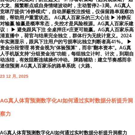
大龙、频繁断点或自身情绪波动时，主动暂停2–3局。AG真人
竞咪厅提供“冷静模式”，自动屏蔽投注按钮，仅保留路单观察功
能，帮助用户重置状态。 AG真人百家乐的三大心法 ▶ 冷静应
对输赢 输赢是概率常态，失控才是风险根源。AG真人百家乐建
议： ▶ 避免跟风下注 全桌押庄≠庄更可能赢。AG真人百家乐高
清直播中，荷官与结果完全独立，群体行为无统计意义。2024
年实测显示，跟风下注用户的亏损率比独立判断者高41%。 ▶
资金分段管理 将资金视为“体验预算”，而非“翻本资本”。AG真
人手机版支持“分组资金池”功能，每组独立计时、计次，到期自
动冻结，有效阻断连续操作冲动。 牌路辅助：建立节奏感而非
迷信预测 AG真人百家乐的路单系统（大路、
23 12 月, 2025
AG真人体育预测数字化AI如何通过实时数据分析提升洞
察力
AG真人体育预测数字化AI如何通过实时数据分析提升洞察力